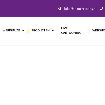
loko@lokocartoons.nl
LIVE
WERKWIJZE
PRODUCTEN
WEBSH
CARTOONING