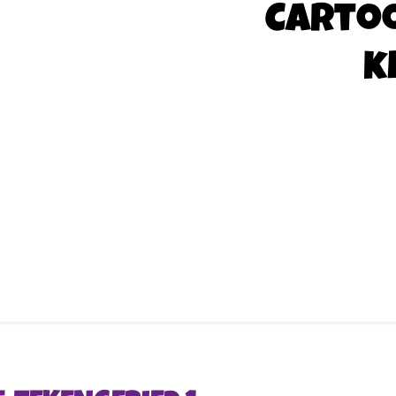
Carto
k