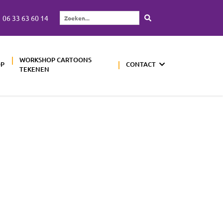
06 33 63 60 14
Zoeken...
WORKSHOP CARTOONS
OP
CONTACT
TEKENEN