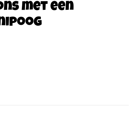
ons met een
nipoog