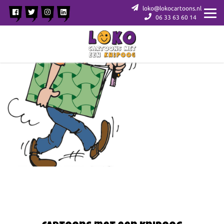
loko@lokocartoons.nl
06 33 63 60 14