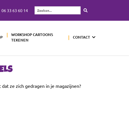
06 33 63 60 14
Zoeken...
WORKSHOP CARTOONS
OP
CONTACT
TEKENEN
ELS
t dat ze zich gedragen in je magazijnen?