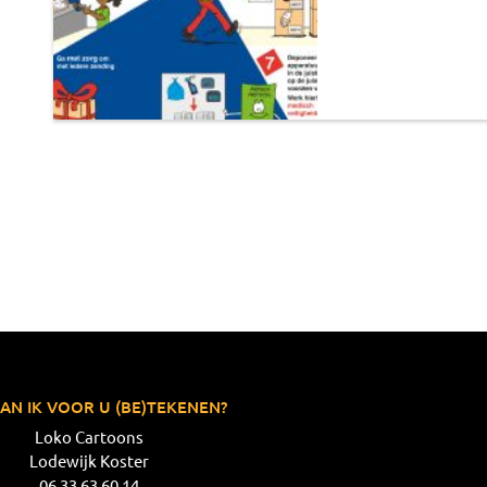
AN IK VOOR U (BE)TEKENEN?
Loko Cartoons
Lodewijk Koster
06 33 63 60 14