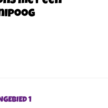
ons met een
nipoog
GEBIED 1