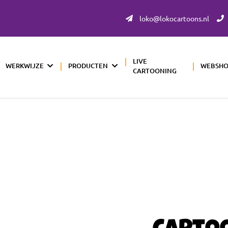
loko@lokocartoons.nl
LIVE
WERKWIJZE
PRODUCTEN
WEBSH
CARTOONING