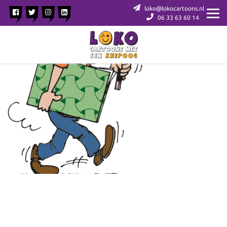
loko@lokocartoons.nl
06 33 63 60 14