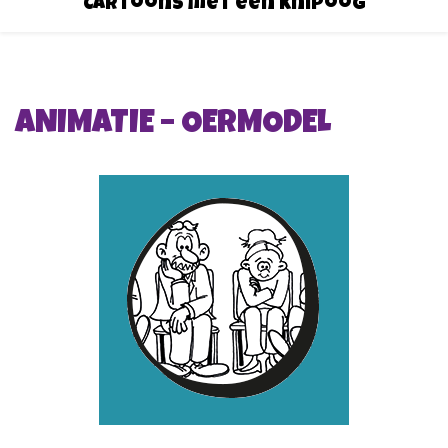
Cartoons met een knipoog
ANIMATIE – OERMODEL