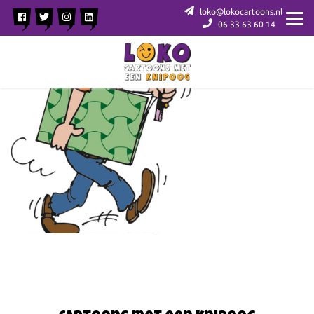
loko@lokocartoons.nl
06 33 63 60 14