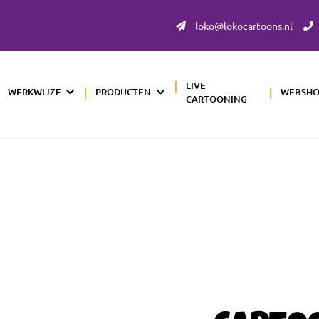
loko@lokocartoons.nl
LIVE
WERKWIJZE
PRODUCTEN
WEBSH
CARTOONING