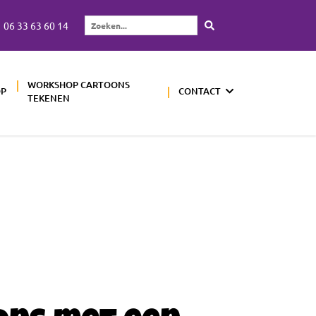
06 33 63 60 14
Zoeken...
WORKSHOP CARTOONS
OP
CONTACT
TEKENEN