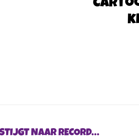
Carto
k
 STIJGT NAAR RECORD…