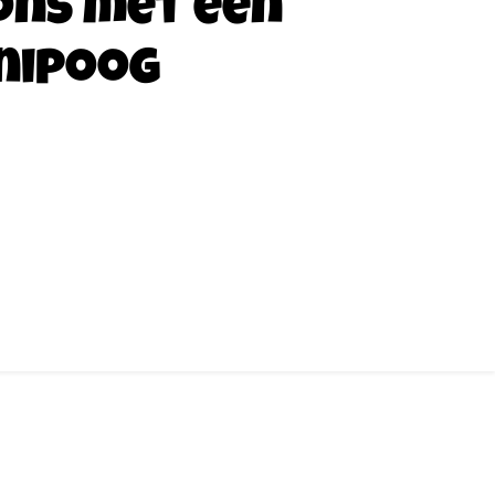
ons met een
nipoog