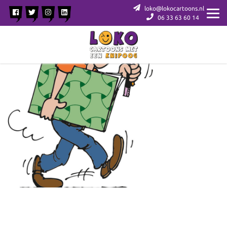
loko@lokocartoons.nl
06 33 63 60 14