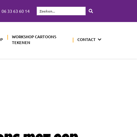
06 33 63 60 14
Zoeken...
WORKSHOP CARTOONS
OP
CONTACT
TEKENEN