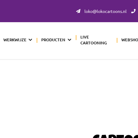
loko@lokocartoons.nl
LIVE
WERKWIJZE
PRODUCTEN
WEBSH
CARTOONING