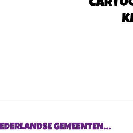
Carto
k
 NEDERLANDSE GEMEENTEN…