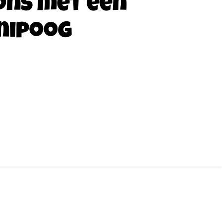
ons met een
nipoog