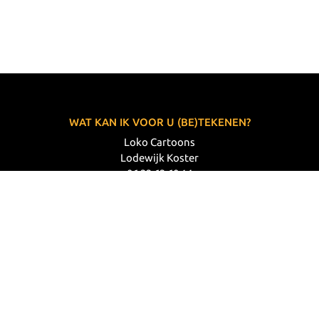
WAT KAN IK VOOR U (BE)TEKENEN?
Loko Cartoons
Lodewijk Koster
06 33 63 60 14
VOLG MIJ
© 2026 Loko Cartoons |
Privacy verklaring
|
Disclaimer
|
Webdesign: Prode