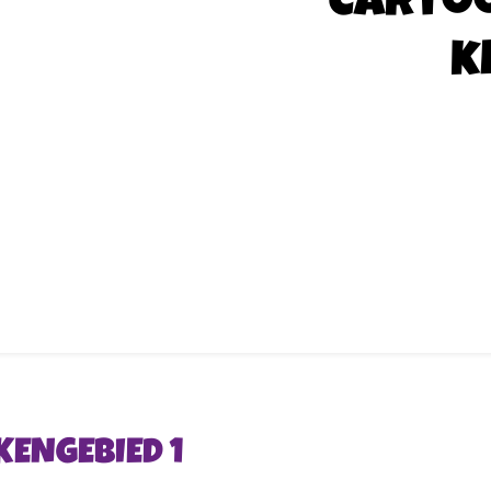
Carto
k
KENGEBIED 1