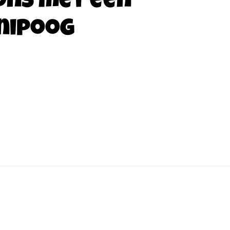
ons met een
nipoog