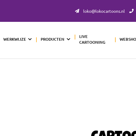
loko@lokocartoons.nl
LIVE
WERKWIJZE
PRODUCTEN
WEBSH
CARTOONING