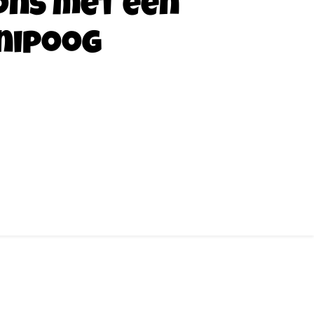
ons met een
nipoog