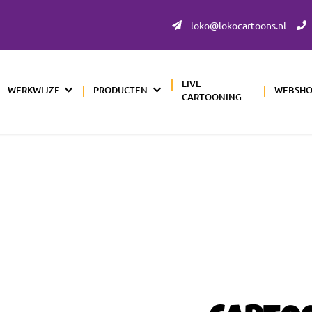
loko@lokocartoons.nl
LIVE
WERKWIJZE
PRODUCTEN
WEBSH
CARTOONING