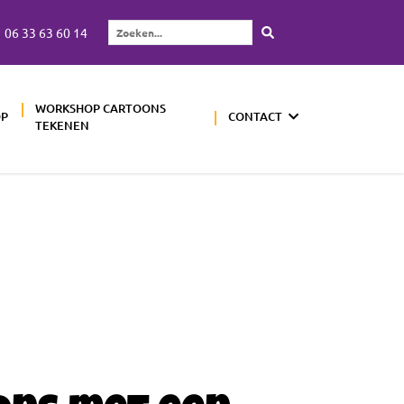
06 33 63 60 14
Zoeken...
WORKSHOP CARTOONS
OP
CONTACT
TEKENEN