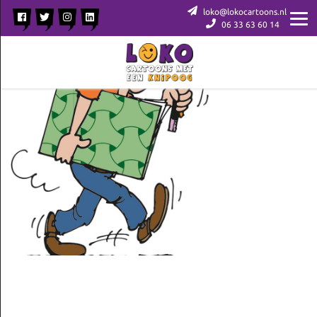
loko@lokocartoons.nl
06 33 63 60 14