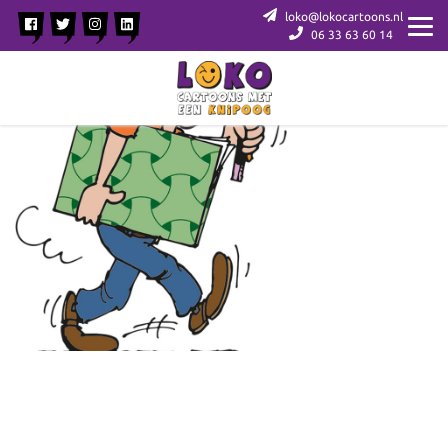
loko@lokocartoons.nl
06 33 63 60 14