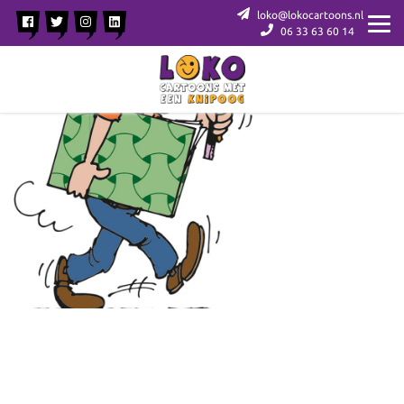
loko@lokocartoons.nl
06 33 63 60 14