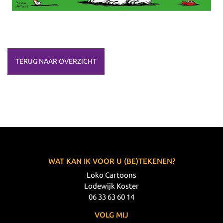
TERUG NAAR OVERZICHT
WAT KAN IK VOOR U (BE)TEKENEN?
Loko Cartoons
Lodewijk Koster
06 33 63 60 14
VOLG MIJ