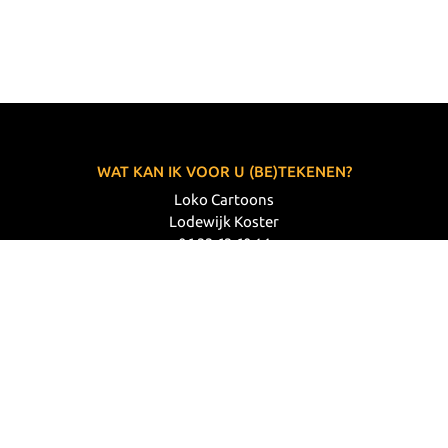
WAT KAN IK VOOR U (BE)TEKENEN?
Loko Cartoons
Lodewijk Koster
06 33 63 60 14
VOLG MIJ
© 2026 Loko Cartoons |
Privacy verklaring
|
Disclaimer
|
Webdesign: Prode