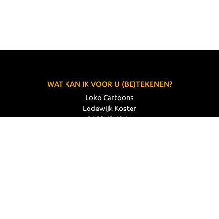
WAT KAN IK VOOR U (BE)TEKENEN?
Loko Cartoons
Lodewijk Koster
06 33 63 60 14
VOLG MIJ
© 2026 Loko Cartoons |
Privacy verklaring
|
Disclaimer
|
Webdesign: Prode