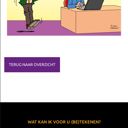
TERUG NAAR OVERZICHT
WAT KAN IK VOOR U (BE)TEKENEN?