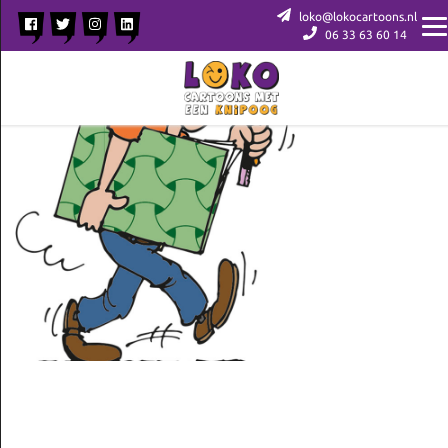
loko@lokocartoons.nl
06 33 63 60 14