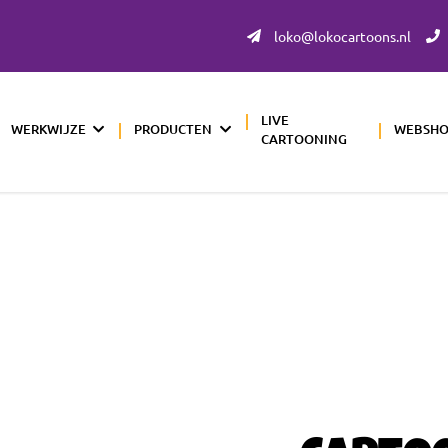
loko@lokocartoons.nl
LIVE
WERKWIJZE
PRODUCTEN
WEBSH
CARTOONING