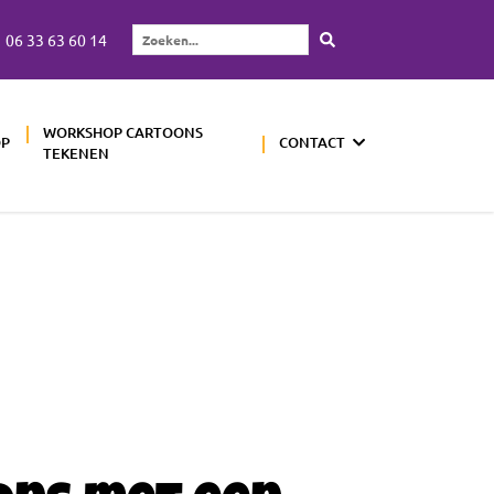
06 33 63 60 14
Zoeken...
WORKSHOP CARTOONS
OP
CONTACT
TEKENEN