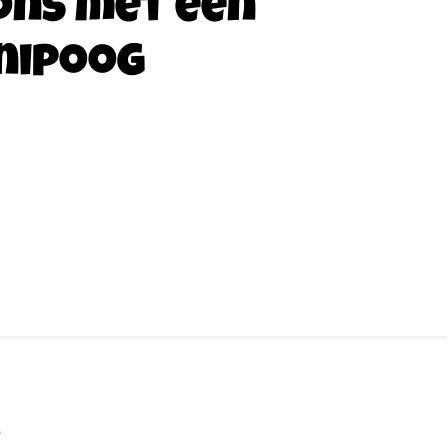
ons met een
nipoog
…