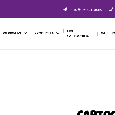
loko@lokocartoons.nl
LIVE
WERKWIJZE
PRODUCTEN
WEBSH
CARTOONING