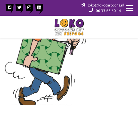
loko@lokocartoons.nl
06 33 63 60 14