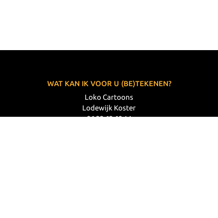
WAT KAN IK VOOR U (BE)TEKENEN?
Loko Cartoons
Lodewijk Koster
06 33 63 60 14
VOLG MIJ
© 2026 Loko Cartoons |
Privacy verklaring
|
Disclaimer
|
Webdesign: Prode