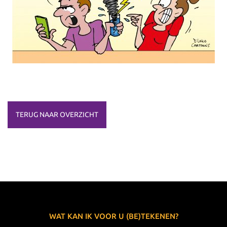
TERUG NAAR OVERZICHT
WAT KAN IK VOOR U (BE)TEKENEN?