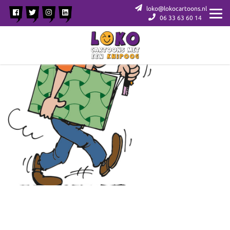
loko@lokocartoons.nl
06 33 63 60 14