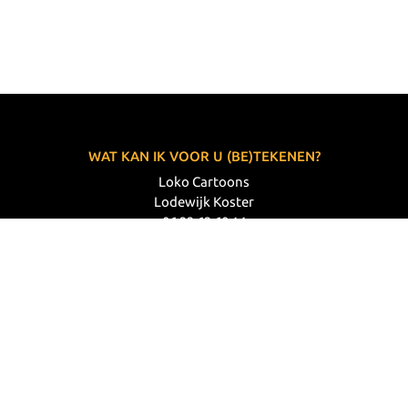
WAT KAN IK VOOR U (BE)TEKENEN?
Loko Cartoons
Lodewijk Koster
06 33 63 60 14
VOLG MIJ
© 2026 Loko Cartoons |
Privacy verklaring
|
Disclaimer
|
Webdesign: Prode