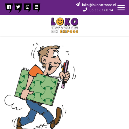
loko@lokocartoons.nl
06 33 63 60 14