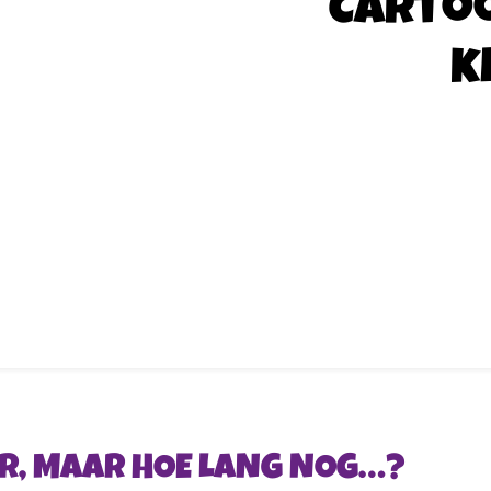
Carto
k
AR, MAAR HOE LANG NOG…?