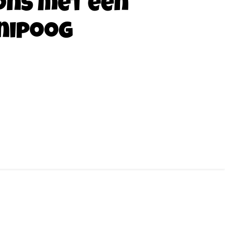
ons met een
nipoog