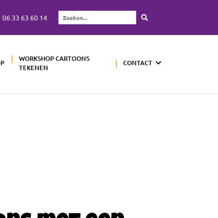
06 33 63 60 14
Zoeken...
WORKSHOP CARTOONS
OP
CONTACT
TEKENEN