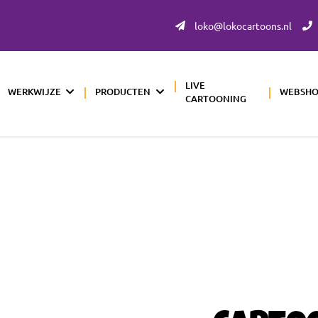
loko@lokocartoons.nl
LIVE
WERKWIJZE
PRODUCTEN
WEBSH
CARTOONING