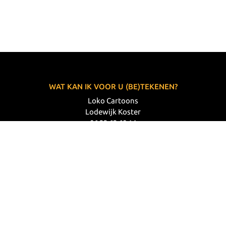
WAT KAN IK VOOR U (BE)TEKENEN?
Loko Cartoons
Lodewijk Koster
06 33 63 60 14
VOLG MIJ
© 2026 Loko Cartoons |
Privacy verklaring
|
Disclaimer
|
Webdesign: Prode