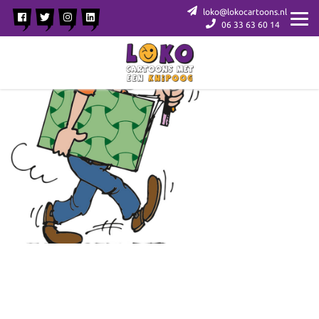
loko@lokocartoons.nl
06 33 63 60 14