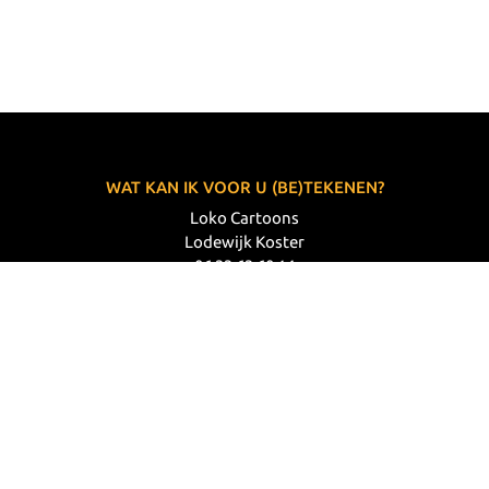
WAT KAN IK VOOR U (BE)TEKENEN?
Loko Cartoons
Lodewijk Koster
06 33 63 60 14
VOLG MIJ
© 2026 Loko Cartoons |
Privacy verklaring
|
Disclaimer
|
Webdesign: Prode