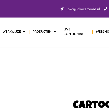
loko@lokocartoons.nl
LIVE
WERKWIJZE
PRODUCTEN
WEBSH
CARTOONING
Carto