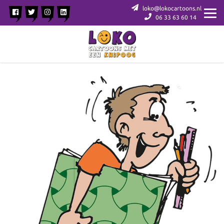
loko@lokocartoons.nl
06 33 63 60 14