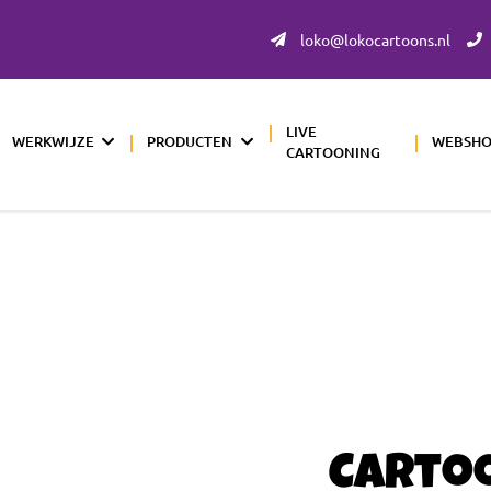
loko@lokocartoons.nl
LIVE
WERKWIJZE
PRODUCTEN
WEBSH
CARTOONING
Carto