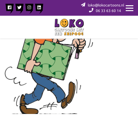
loko@lokocartoons.nl
06 33 63 60 14