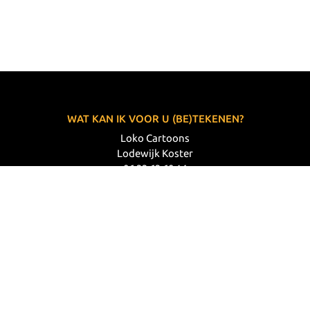
WAT KAN IK VOOR U (BE)TEKENEN?
Loko Cartoons
Lodewijk Koster
06 33 63 60 14
VOLG MIJ
© 2026 Loko Cartoons |
Privacy verklaring
|
Disclaimer
|
Webdesign: Prode