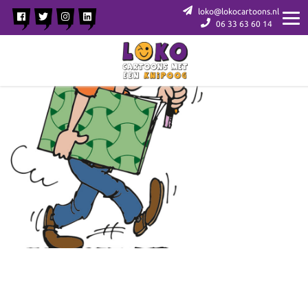
loko@lokocartoons.nl
06 33 63 60 14