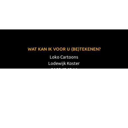
WAT KAN IK VOOR U (BE)TEKENEN?
Loko Cartoons
Lodewijk Koster
06 33 63 60 14
VOLG MIJ
© 2026 Loko Cartoons |
Privacy verklaring
|
Disclaimer
|
Webdesign: Prode