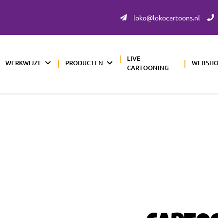
loko@lokocartoons.nl
LIVE
WERKWIJZE
PRODUCTEN
WEBSH
CARTOONING