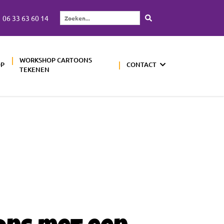
06 33 63 60 14
Zoeken...
WORKSHOP CARTOONS
OP
CONTACT
TEKENEN