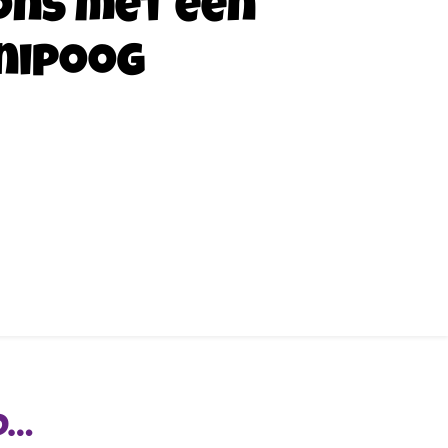
ons met een
nipoog
D…