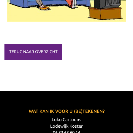
TERUG NAAR OVERZICHT
WAT KAN IK VOOR U (BE)TEKENEN?
Loko Cartoons
Lodewijk Koster
06 33 63 60 14