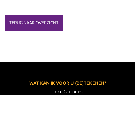
TERUG NAAR OVERZICHT
WAT KAN IK VOOR U (BE)TEKENEN?
Loko Cartoons
Lodewijk Koster
06 33 63 60 14
VOLG MIJ