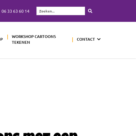
06 33 63 60 14
Zoeken...
WORKSHOP CARTOONS
OP
CONTACT
TEKENEN