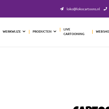
loko@lokocartoons.nl
LIVE
WERKWIJZE
PRODUCTEN
WEBSH
CARTOONING