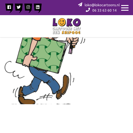
loko@lokocartoons.nl
06 33 63 60 14