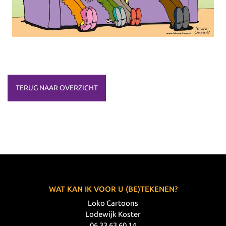
TERUG NAAR OVERZICHT
WAT KAN IK VOOR U (BE)TEKENEN?
Loko Cartoons
Lodewijk Koster
06 33 63 60 14