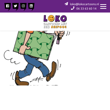
loko@lokocartoons.nl
06 33 63 60 14