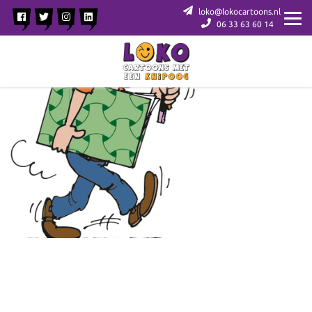
loko@lokocartoons.nl
06 33 63 60 14