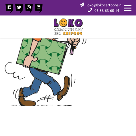
loko@lokocartoons.nl
06 33 63 60 14