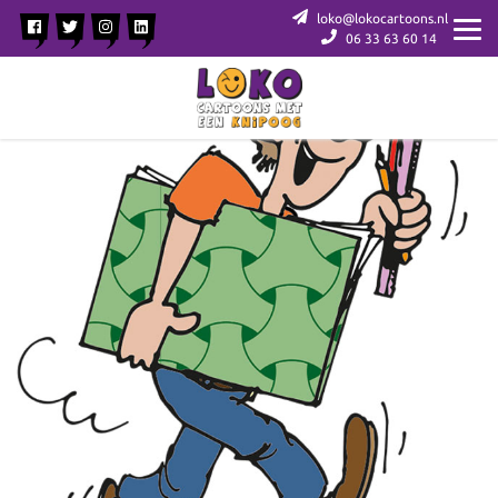
loko@lokocartoons.nl
06 33 63 60 14