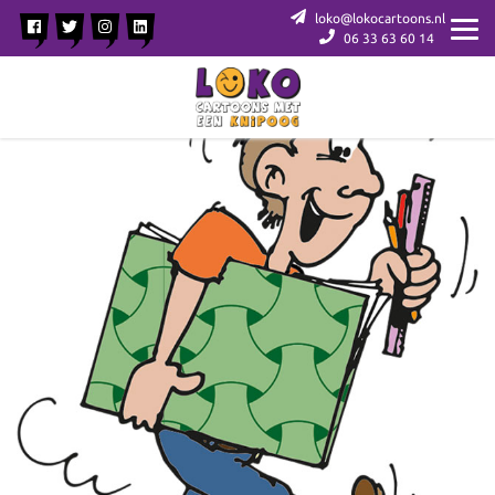
loko@lokocartoons.nl
06 33 63 60 14