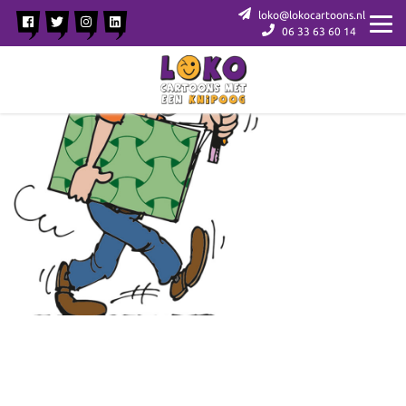
loko@lokocartoons.nl
06 33 63 60 14