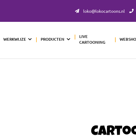
loko@lokocartoons.nl
LIVE
WERKWIJZE
PRODUCTEN
WEBSH
CARTOONING
Carto