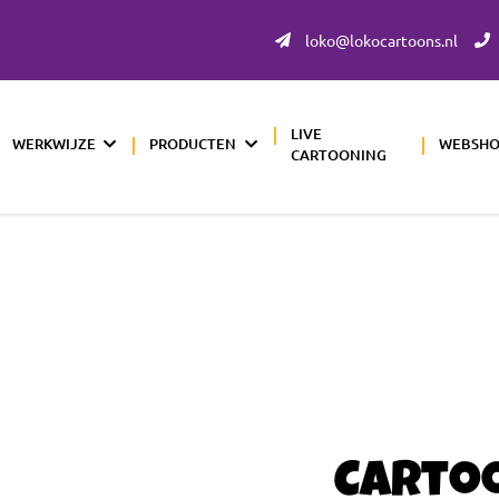
loko@lokocartoons.nl
LIVE
WERKWIJZE
PRODUCTEN
WEBSH
CARTOONING
Carto