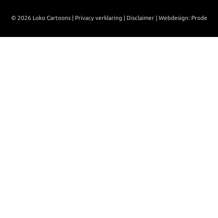
© 2026 Loko Cartoons |
Privacy verklaring
|
Disclaimer
|
Webdesign: Prode